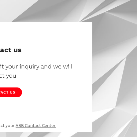
act us
t your inquiry and we will
ct you
ACT US
act your
ABB Contact Center