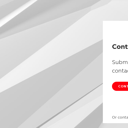
Cont
Submi
conta
CONT
Or cont