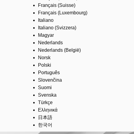
Français (Suisse)
Français (Luxembourg)
Italiano
Italiano (Svizzera)
Magyar
Nederlands
Nederlands (België)
Norsk
Polski
Português
Slovenčina
Suomi
Svenska
Türkçe
Ελληνικά
日本語
한국어