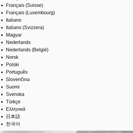
Français (Suisse)
Français (Luxembourg)
Italiano
Italiano (Svizzera)
Magyar
Nederlands
Nederlands (België)
Norsk
Polski
Português
Slovenčina
Suomi
Svenska
Türkçe
Ελληνικά
日本語
한국어