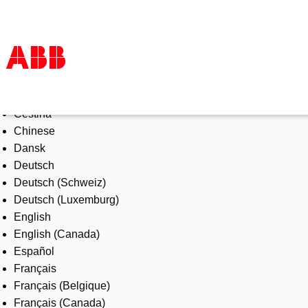
Select Language
Products & Solutions
Čeština
Industries
Chinese
Services
Dansk
About us
Deutsch
Where to buy
Deutsch (Schweiz)
Contact us
Deutsch (Luxemburg)
Careers
English
English (Canada)
Español
Français
Français (Belgique)
Français (Canada)