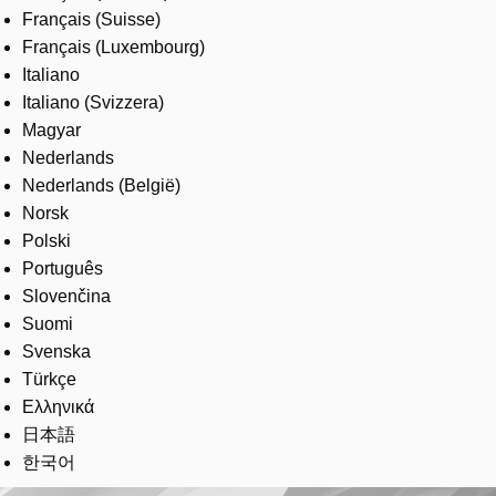
Français (Suisse)
Français (Luxembourg)
Italiano
Italiano (Svizzera)
Magyar
Nederlands
Nederlands (België)
Norsk
Polski
Português
Slovenčina
Suomi
Svenska
Türkçe
Ελληνικά
日本語
한국어