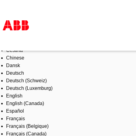
Select Language
Products & Solutions
Čeština
Industries
Chinese
Services
Dansk
About us
Deutsch
Where to buy
Deutsch (Schweiz)
Contact us
Deutsch (Luxemburg)
Careers
English
English (Canada)
Español
Français
Français (Belgique)
Français (Canada)