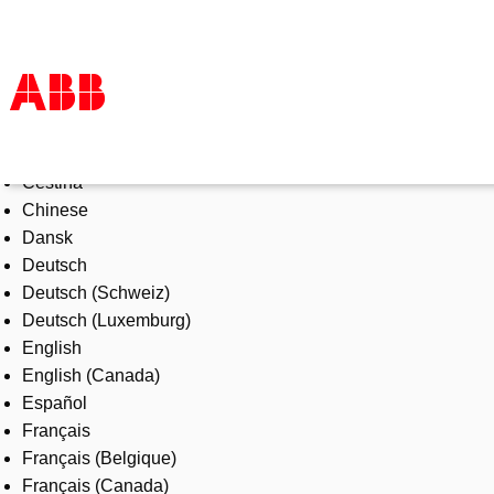
Select Language
Products & Solutions
Čeština
Industries
Chinese
Services
Dansk
About us
Deutsch
Where to buy
Deutsch (Schweiz)
Contact us
Deutsch (Luxemburg)
Careers
English
English (Canada)
Español
Français
Français (Belgique)
Français (Canada)