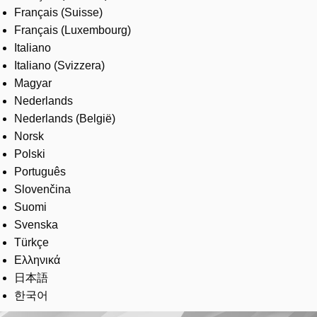
Français (Suisse)
Français (Luxembourg)
Italiano
Italiano (Svizzera)
Magyar
Nederlands
Nederlands (België)
Norsk
Polski
Português
Slovenčina
Suomi
Svenska
Türkçe
Ελληνικά
日本語
한국어