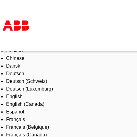
Select Language
Products & Solutions
Čeština
Industries
Chinese
Services
Dansk
About us
Deutsch
Where to buy
Deutsch (Schweiz)
Contact us
Deutsch (Luxemburg)
Careers
English
English (Canada)
Español
Français
Français (Belgique)
Français (Canada)