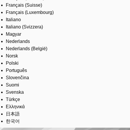
Français (Suisse)
Français (Luxembourg)
Italiano
Italiano (Svizzera)
Magyar
Nederlands
Nederlands (België)
Norsk
Polski
Português
Slovenčina
Suomi
Svenska
Türkçe
Ελληνικά
日本語
한국어