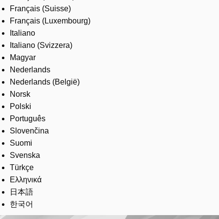
Français (Suisse)
Français (Luxembourg)
Italiano
Italiano (Svizzera)
Magyar
Nederlands
Nederlands (België)
Norsk
Polski
Português
Slovenčina
Suomi
Svenska
Türkçe
Ελληνικά
日本語
한국어