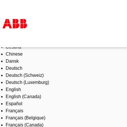
Select Language
Products & Solutions
Čeština
Industries
Chinese
Services
Dansk
About us
Deutsch
Where to buy
Deutsch (Schweiz)
Contact us
Deutsch (Luxemburg)
Careers
English
English (Canada)
Español
Français
Français (Belgique)
Français (Canada)