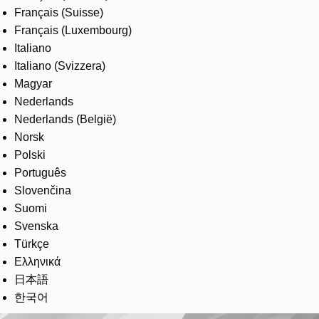
Français (Suisse)
Français (Luxembourg)
Italiano
Italiano (Svizzera)
Magyar
Nederlands
Nederlands (België)
Norsk
Polski
Português
Slovenčina
Suomi
Svenska
Türkçe
Ελληνικά
日本語
한국어