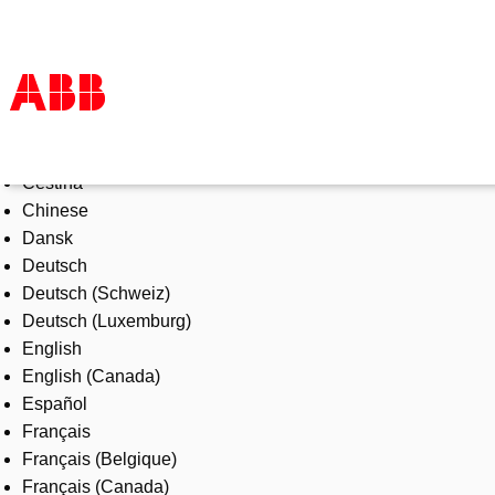
Select Language
Products & Solutions
Čeština
Industries
Chinese
Services
Dansk
About us
Deutsch
Where to buy
Deutsch (Schweiz)
Contact us
Deutsch (Luxemburg)
Careers
English
English (Canada)
Español
Français
Français (Belgique)
Français (Canada)