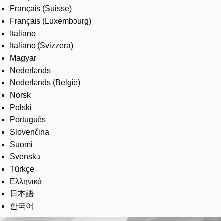
Français (Suisse)
Français (Luxembourg)
Italiano
Italiano (Svizzera)
Magyar
Nederlands
Nederlands (België)
Norsk
Polski
Português
Slovenčina
Suomi
Svenska
Türkçe
Ελληνικά
日本語
한국어