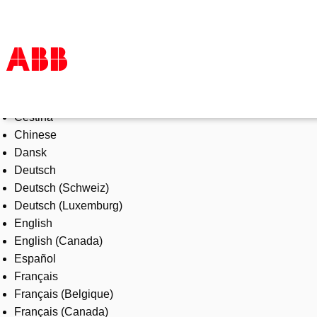
Select Language
Products & Solutions
Čeština
Industries
Chinese
Services
Dansk
About us
Deutsch
Where to buy
Deutsch (Schweiz)
Contact us
Deutsch (Luxemburg)
Careers
English
English (Canada)
Español
Français
Français (Belgique)
Français (Canada)