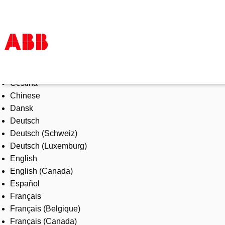
Select Language
Products & Solutions
Čeština
Industries
Chinese
Services
Dansk
About us
Deutsch
Where to buy
Deutsch (Schweiz)
Contact us
Deutsch (Luxemburg)
Careers
English
English (Canada)
Español
Français
Français (Belgique)
Français (Canada)