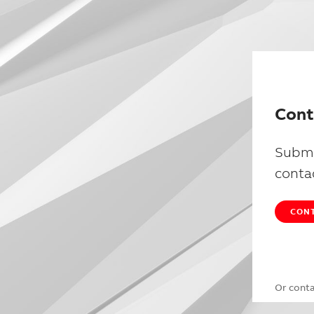
Cont
Submi
conta
CONT
Or cont