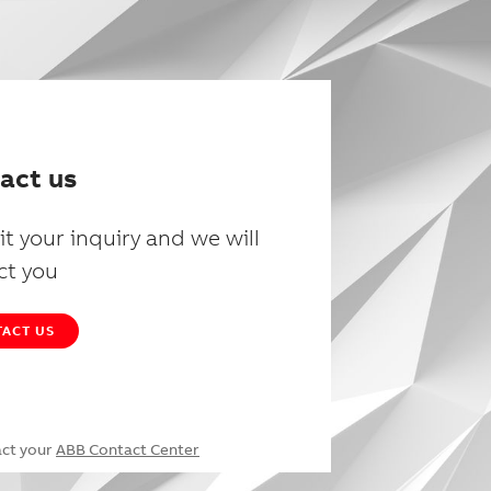
act us
t your inquiry and we will
ct you
ACT US
act your
ABB Contact Center