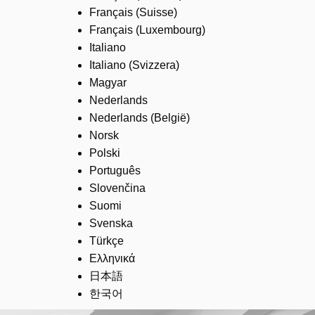
Français (Suisse)
Français (Luxembourg)
Italiano
Italiano (Svizzera)
Magyar
Nederlands
Nederlands (België)
Norsk
Polski
Português
Slovenčina
Suomi
Svenska
Türkçe
Ελληνικά
日本語
한국어