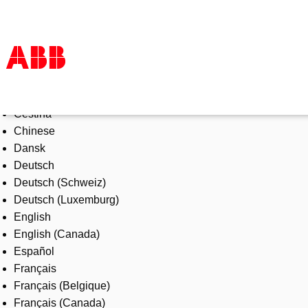
Select Language
Products & Solutions
Čeština
Industries
Chinese
Services
Dansk
About us
Deutsch
Where to buy
Deutsch (Schweiz)
Contact us
Deutsch (Luxemburg)
Careers
English
English (Canada)
Español
Français
Français (Belgique)
Français (Canada)