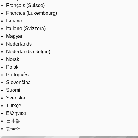
Français (Suisse)
Français (Luxembourg)
Italiano
Italiano (Svizzera)
Magyar
Nederlands
Nederlands (België)
Norsk
Polski
Português
Slovenčina
Suomi
Svenska
Türkçe
Ελληνικά
日本語
한국어