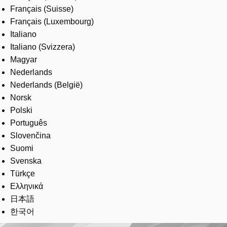
Français (Suisse)
Français (Luxembourg)
Italiano
Italiano (Svizzera)
Magyar
Nederlands
Nederlands (België)
Norsk
Polski
Português
Slovenčina
Suomi
Svenska
Türkçe
Ελληνικά
日本語
한국어