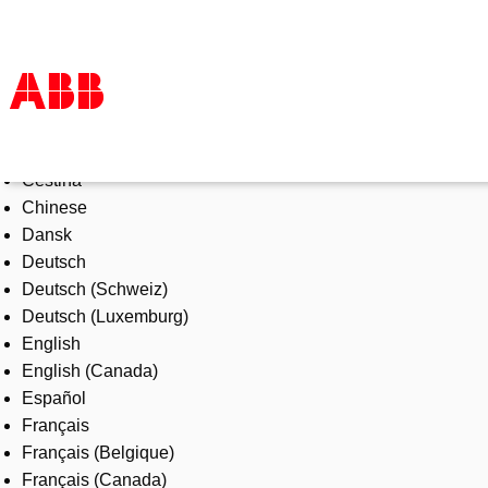
Select Language
Products & Solutions
Čeština
Industries
Chinese
Services
Dansk
About us
Deutsch
Where to buy
Deutsch (Schweiz)
Contact us
Deutsch (Luxemburg)
Careers
English
English (Canada)
Español
Français
Français (Belgique)
Français (Canada)