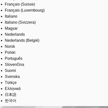
Français (Suisse)
Français (Luxembourg)
Italiano
Italiano (Svizzera)
Magyar
Nederlands
Nederlands (België)
Norsk
Polski
Português
Slovenčina
Suomi
Svenska
Türkçe
Ελληνικά
日本語
한국어