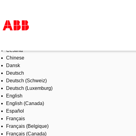
Select Language
Products & Solutions
Čeština
Industries
Chinese
Services
Dansk
About us
Deutsch
Where to buy
Deutsch (Schweiz)
Contact us
Deutsch (Luxemburg)
Careers
English
English (Canada)
Español
Français
Français (Belgique)
Français (Canada)