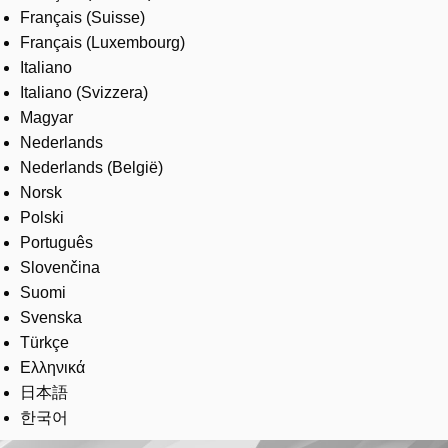
Français (Suisse)
Français (Luxembourg)
Italiano
Italiano (Svizzera)
Magyar
Nederlands
Nederlands (België)
Norsk
Polski
Português
Slovenčina
Suomi
Svenska
Türkçe
Ελληνικά
日本語
한국어