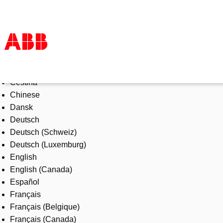
Select Language
Products & Solutions
Čeština
Industries
Chinese
Services
Dansk
About us
Deutsch
Where to buy
Deutsch (Schweiz)
Contact us
Deutsch (Luxemburg)
Careers
English
English (Canada)
Español
Français
Français (Belgique)
Français (Canada)