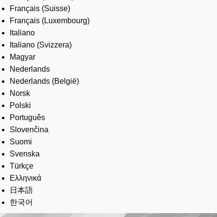
Français (Suisse)
Français (Luxembourg)
Italiano
Italiano (Svizzera)
Magyar
Nederlands
Nederlands (België)
Norsk
Polski
Português
Slovenčina
Suomi
Svenska
Türkçe
Ελληνικά
日本語
한국어