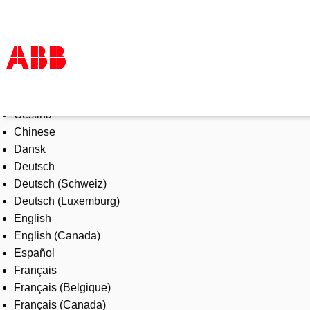
Select Language
Products & Solutions
Čeština
Industries
Chinese
Services
Dansk
About us
Deutsch
Where to buy
Deutsch (Schweiz)
Contact us
Deutsch (Luxemburg)
Careers
English
English (Canada)
Español
Français
Français (Belgique)
Français (Canada)