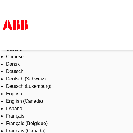
Select Language
Products & Solutions
Čeština
Industries
Chinese
Services
Dansk
About us
Deutsch
Where to buy
Deutsch (Schweiz)
Contact us
Deutsch (Luxemburg)
Careers
English
English (Canada)
Español
Français
Français (Belgique)
Français (Canada)