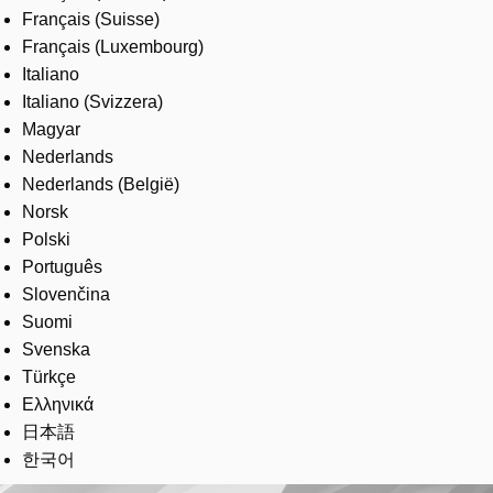
Français (Suisse)
Français (Luxembourg)
Italiano
Italiano (Svizzera)
Magyar
Nederlands
Nederlands (België)
Norsk
Polski
Português
Slovenčina
Suomi
Svenska
Türkçe
Ελληνικά
日本語
한국어