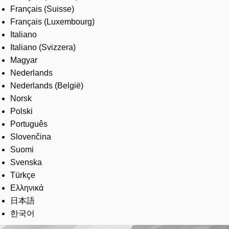
Français (Suisse)
Français (Luxembourg)
Italiano
Italiano (Svizzera)
Magyar
Nederlands
Nederlands (België)
Norsk
Polski
Português
Slovenčina
Suomi
Svenska
Türkçe
Ελληνικά
日本語
한국어