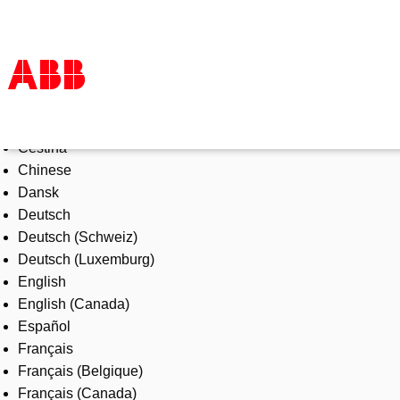
Select Language
Products & Solutions
Čeština
Industries
Chinese
Services
Dansk
About us
Deutsch
Where to buy
Deutsch (Schweiz)
Contact us
Deutsch (Luxemburg)
Careers
English
English (Canada)
Español
Français
Français (Belgique)
Français (Canada)