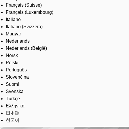
Français (Suisse)
Français (Luxembourg)
Italiano
Italiano (Svizzera)
Magyar
Nederlands
Nederlands (België)
Norsk
Polski
Português
Slovenčina
Suomi
Svenska
Türkçe
Ελληνικά
日本語
한국어