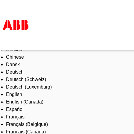
Select Language
Products & Solutions
Čeština
Industries
Chinese
Services
Dansk
About us
Deutsch
Where to buy
Deutsch (Schweiz)
Contact us
Deutsch (Luxemburg)
Careers
English
English (Canada)
Español
Français
Français (Belgique)
Français (Canada)