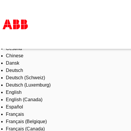
Select Language
Products & Solutions
Čeština
Industries
Chinese
Services
Dansk
About us
Deutsch
Where to buy
Deutsch (Schweiz)
Contact us
Deutsch (Luxemburg)
Careers
English
English (Canada)
Español
Français
Français (Belgique)
Français (Canada)