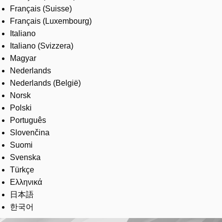
Français (Suisse)
Français (Luxembourg)
Italiano
Italiano (Svizzera)
Magyar
Nederlands
Nederlands (België)
Norsk
Polski
Português
Slovenčina
Suomi
Svenska
Türkçe
Ελληνικά
日本語
한국어