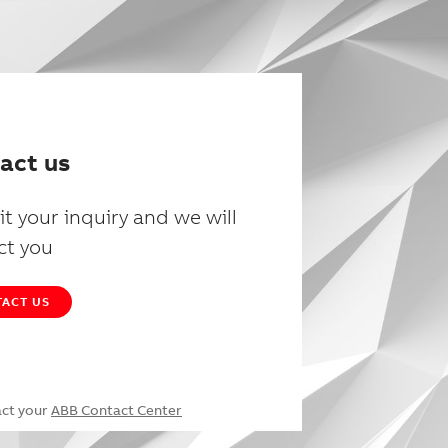
act us
t your inquiry and we will
ct you
ACT US
act your
ABB Contact Center