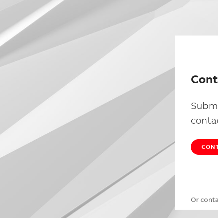
Cont
Submi
conta
CONT
Or cont