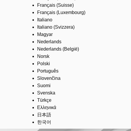
Français (Suisse)
Français (Luxembourg)
Italiano
Italiano (Svizzera)
Magyar
Nederlands
Nederlands (België)
Norsk
Polski
Português
Slovenčina
Suomi
Svenska
Türkçe
Ελληνικά
日本語
한국어