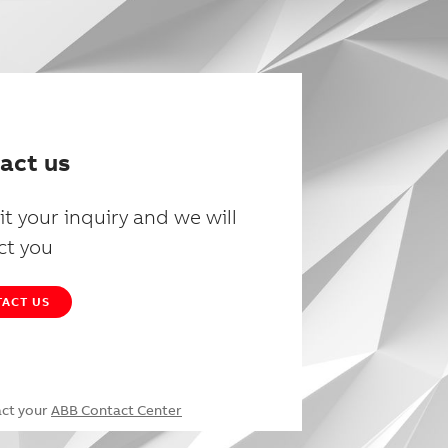
act us
t your inquiry and we will
ct you
ACT US
act your
ABB Contact Center