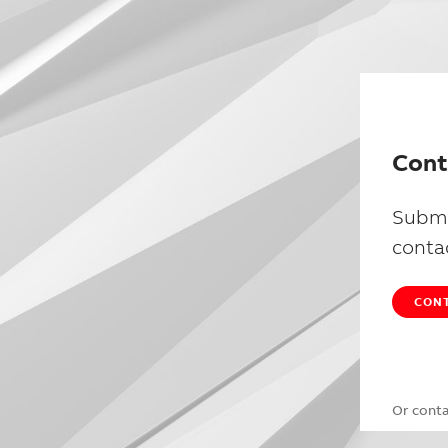
Cont
Submi
conta
CONT
Or cont