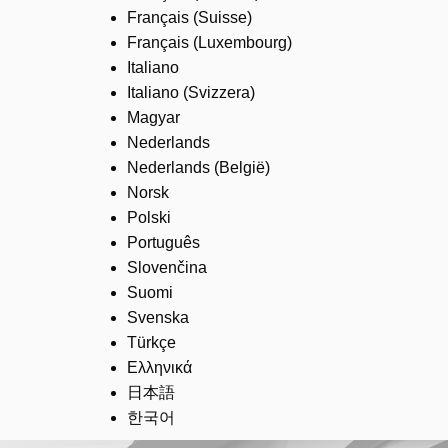
Français (Suisse)
Français (Luxembourg)
Italiano
Italiano (Svizzera)
Magyar
Nederlands
Nederlands (België)
Norsk
Polski
Português
Slovenčina
Suomi
Svenska
Türkçe
Ελληνικά
日本語
한국어