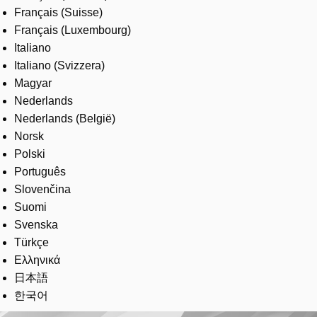
Français (Suisse)
Français (Luxembourg)
Italiano
Italiano (Svizzera)
Magyar
Nederlands
Nederlands (België)
Norsk
Polski
Português
Slovenčina
Suomi
Svenska
Türkçe
Ελληνικά
日本語
한국어