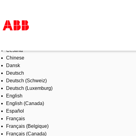
Select Language
Products & Solutions
Čeština
Industries
Chinese
Services
Dansk
About us
Deutsch
Where to buy
Deutsch (Schweiz)
Contact us
Deutsch (Luxemburg)
Careers
English
English (Canada)
Español
Français
Français (Belgique)
Français (Canada)