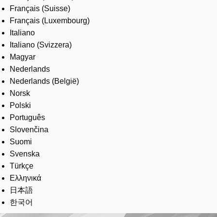
Français (Suisse)
Français (Luxembourg)
Italiano
Italiano (Svizzera)
Magyar
Nederlands
Nederlands (België)
Norsk
Polski
Português
Slovenčina
Suomi
Svenska
Türkçe
Ελληνικά
日本語
한국어