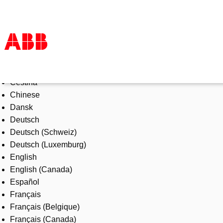
Select Language
Products & Solutions
Čeština
Industries
Chinese
Services
Dansk
About us
Deutsch
Where to buy
Deutsch (Schweiz)
Contact us
Deutsch (Luxemburg)
Careers
English
English (Canada)
Español
Français
Français (Belgique)
Français (Canada)