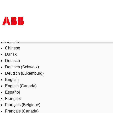
Select Language
Products & Solutions
Čeština
Industries
Chinese
Services
Dansk
About us
Deutsch
Where to buy
Deutsch (Schweiz)
Contact us
Deutsch (Luxemburg)
Careers
English
English (Canada)
Español
Français
Français (Belgique)
Français (Canada)