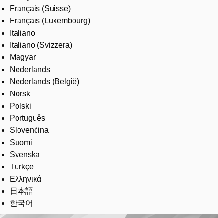
Français (Suisse)
Français (Luxembourg)
Italiano
Italiano (Svizzera)
Magyar
Nederlands
Nederlands (België)
Norsk
Polski
Português
Slovenčina
Suomi
Svenska
Türkçe
Ελληνικά
日本語
한국어