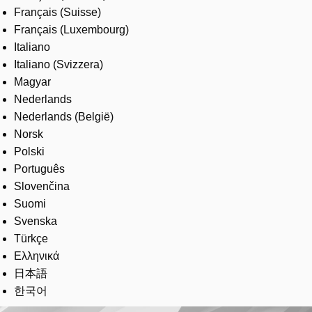
Français (Suisse)
Français (Luxembourg)
Italiano
Italiano (Svizzera)
Magyar
Nederlands
Nederlands (België)
Norsk
Polski
Português
Slovenčina
Suomi
Svenska
Türkçe
Ελληνικά
日本語
한국어