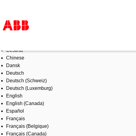
Select Language
Products & Solutions
Čeština
Industries
Chinese
Services
Dansk
About us
Deutsch
Where to buy
Deutsch (Schweiz)
Contact us
Deutsch (Luxemburg)
Careers
English
English (Canada)
Español
Français
Français (Belgique)
Français (Canada)