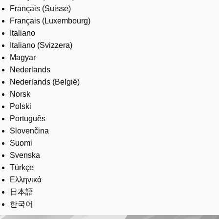
Français (Suisse)
Français (Luxembourg)
Italiano
Italiano (Svizzera)
Magyar
Nederlands
Nederlands (België)
Norsk
Polski
Português
Slovenčina
Suomi
Svenska
Türkçe
Ελληνικά
日本語
한국어