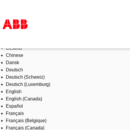
Select Language
Products & Solutions
Čeština
Industries
Chinese
Services
Dansk
About us
Deutsch
Where to buy
Deutsch (Schweiz)
Contact us
Deutsch (Luxemburg)
Careers
English
English (Canada)
Español
Français
Français (Belgique)
Français (Canada)