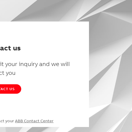
act us
t your inquiry and we will
ct you
ACT US
act your
ABB Contact Center