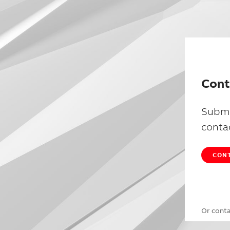
Cont
Submi
conta
CONT
Or cont