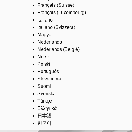
Français (Suisse)
Français (Luxembourg)
Italiano
Italiano (Svizzera)
Magyar
Nederlands
Nederlands (België)
Norsk
Polski
Português
Slovenčina
Suomi
Svenska
Türkçe
Ελληνικά
日本語
한국어