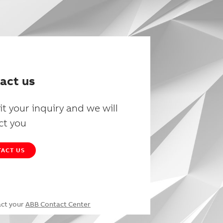
act us
t your inquiry and we will
ct you
ACT US
act your
ABB Contact Center