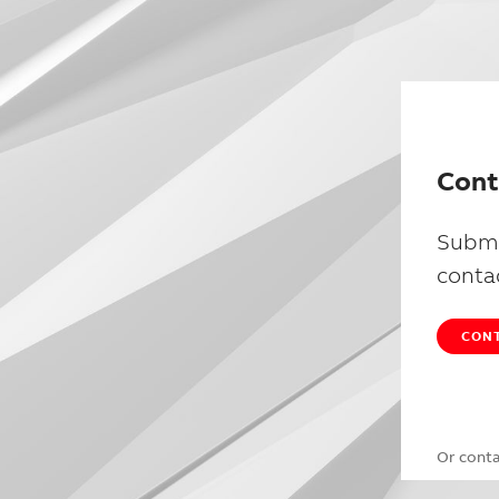
Cont
Submi
conta
CONT
Or cont