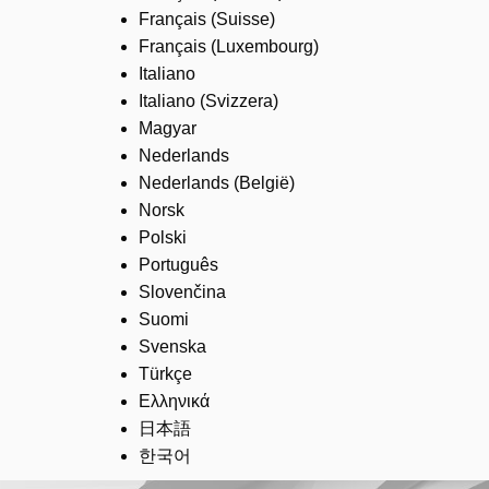
Français (Suisse)
Français (Luxembourg)
Italiano
Italiano (Svizzera)
Magyar
Nederlands
Nederlands (België)
Norsk
Polski
Português
Slovenčina
Suomi
Svenska
Türkçe
Ελληνικά
日本語
한국어