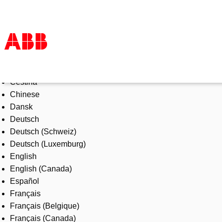
Select Language
Products & Solutions
Čeština
Industries
Chinese
Services
Dansk
About us
Deutsch
Where to buy
Deutsch (Schweiz)
Contact us
Deutsch (Luxemburg)
Careers
English
English (Canada)
Español
Français
Français (Belgique)
Français (Canada)