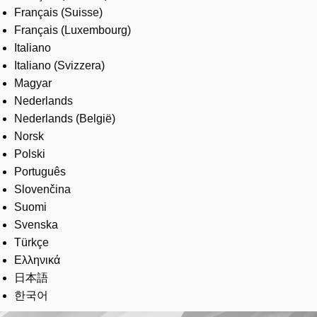
Français (Suisse)
Français (Luxembourg)
Italiano
Italiano (Svizzera)
Magyar
Nederlands
Nederlands (België)
Norsk
Polski
Português
Slovenčina
Suomi
Svenska
Türkçe
Ελληνικά
日本語
한국어