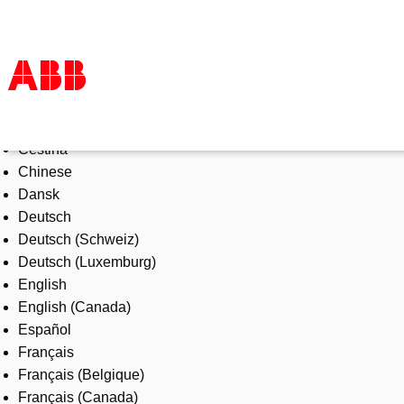
Select Language
Products & Solutions
Čeština
Industries
Chinese
Services
Dansk
About us
Deutsch
Where to buy
Deutsch (Schweiz)
Contact us
Deutsch (Luxemburg)
Careers
English
English (Canada)
Español
Français
Français (Belgique)
Français (Canada)