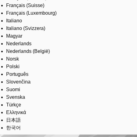
Français (Suisse)
Français (Luxembourg)
Italiano
Italiano (Svizzera)
Magyar
Nederlands
Nederlands (België)
Norsk
Polski
Português
Slovenčina
Suomi
Svenska
Türkçe
Ελληνικά
日本語
한국어