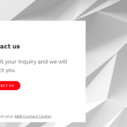
act us
t your inquiry and we will
ct you
ACT US
act your
ABB Contact Center