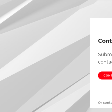
Cont
Submi
conta
CONT
Or cont