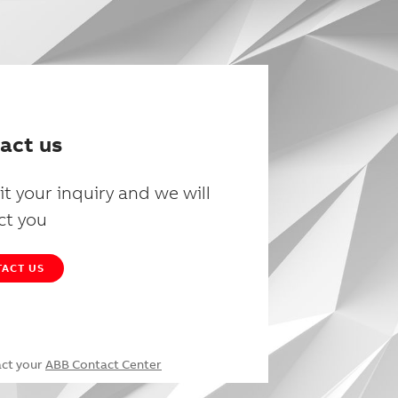
act us
t your inquiry and we will
ct you
ACT US
act your
ABB Contact Center