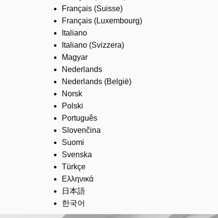
Français (Suisse)
Français (Luxembourg)
Italiano
Italiano (Svizzera)
Magyar
Nederlands
Nederlands (België)
Norsk
Polski
Português
Slovenčina
Suomi
Svenska
Türkçe
Ελληνικά
日本語
한국어