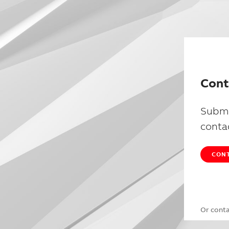
Cont
Submi
conta
CONT
Or cont