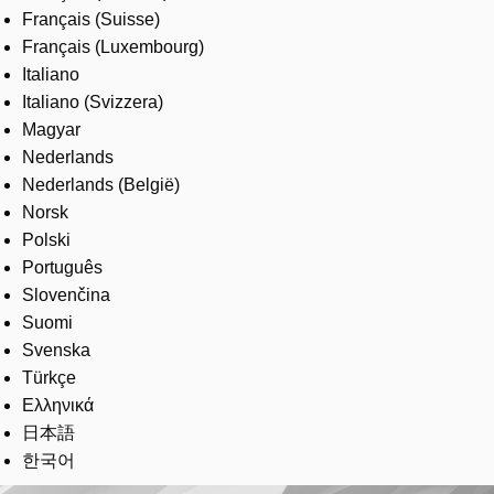
Français (Suisse)
Français (Luxembourg)
Italiano
Italiano (Svizzera)
Magyar
Nederlands
Nederlands (België)
Norsk
Polski
Português
Slovenčina
Suomi
Svenska
Türkçe
Ελληνικά
日本語
한국어