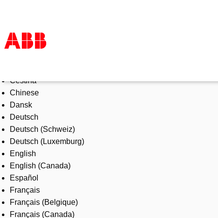
Select Language
Products & Solutions
Čeština
Industries
Chinese
Services
Dansk
About us
Deutsch
Where to buy
Deutsch (Schweiz)
Contact us
Deutsch (Luxemburg)
Careers
English
English (Canada)
Español
Français
Français (Belgique)
Français (Canada)