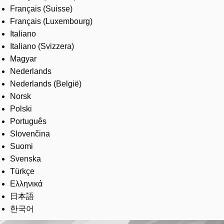
Français (Suisse)
Français (Luxembourg)
Italiano
Italiano (Svizzera)
Magyar
Nederlands
Nederlands (België)
Norsk
Polski
Português
Slovenčina
Suomi
Svenska
Türkçe
Ελληνικά
日本語
한국어