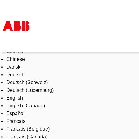
Select Language
Products & Solutions
Čeština
Industries
Chinese
Services
Dansk
About us
Deutsch
Where to buy
Deutsch (Schweiz)
Contact us
Deutsch (Luxemburg)
Careers
English
English (Canada)
Español
Français
Français (Belgique)
Français (Canada)