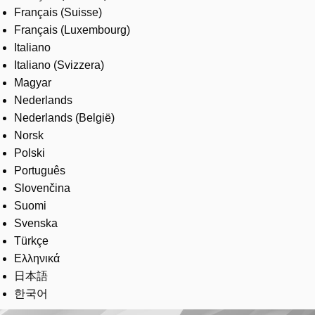
Français (Suisse)
Français (Luxembourg)
Italiano
Italiano (Svizzera)
Magyar
Nederlands
Nederlands (België)
Norsk
Polski
Português
Slovenčina
Suomi
Svenska
Türkçe
Ελληνικά
日本語
한국어