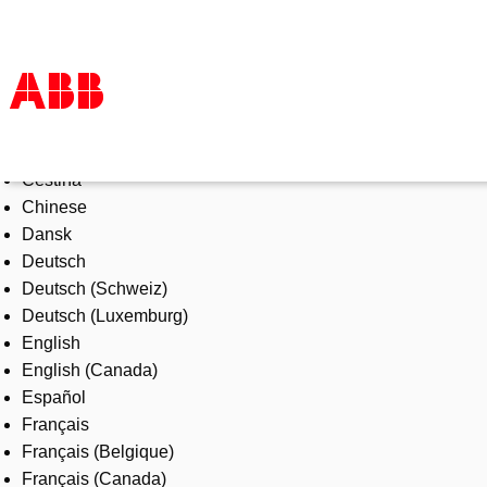
Select Language
Products & Solutions
Čeština
Industries
Chinese
Services
Dansk
About us
Deutsch
Where to buy
Deutsch (Schweiz)
Contact us
Deutsch (Luxemburg)
Careers
English
English (Canada)
Español
Français
Français (Belgique)
Français (Canada)