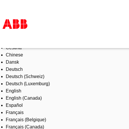
Select Language
Products & Solutions
Čeština
Industries
Chinese
Services
Dansk
About us
Deutsch
Where to buy
Deutsch (Schweiz)
Contact us
Deutsch (Luxemburg)
Careers
English
English (Canada)
Español
Français
Français (Belgique)
Français (Canada)