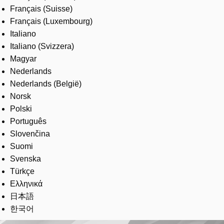
Français (Suisse)
Français (Luxembourg)
Italiano
Italiano (Svizzera)
Magyar
Nederlands
Nederlands (België)
Norsk
Polski
Português
Slovenčina
Suomi
Svenska
Türkçe
Ελληνικά
日本語
한국어