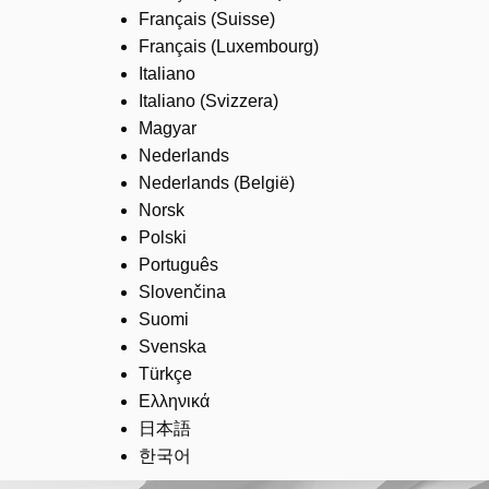
Français (Suisse)
Français (Luxembourg)
Italiano
Italiano (Svizzera)
Magyar
Nederlands
Nederlands (België)
Norsk
Polski
Português
Slovenčina
Suomi
Svenska
Türkçe
Ελληνικά
日本語
한국어