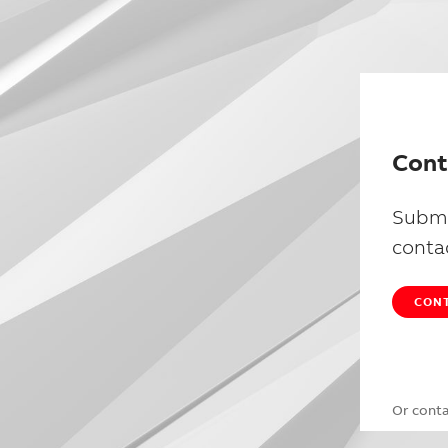
Cont
Submi
conta
CONT
Or cont