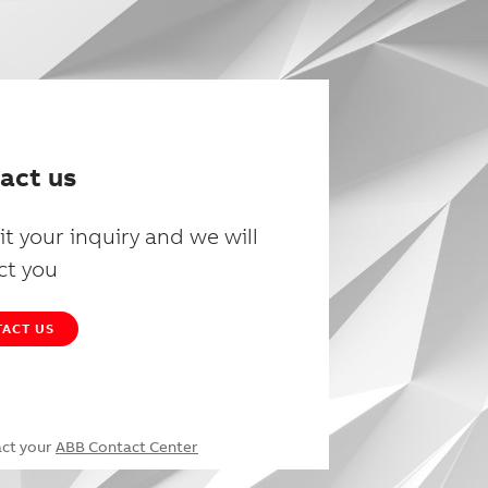
act us
t your inquiry and we will
ct you
ACT US
act your
ABB Contact Center