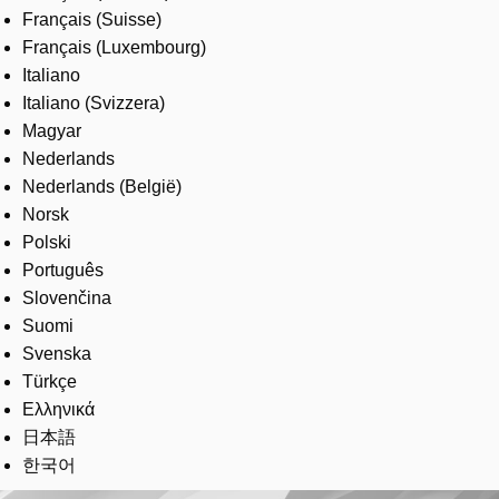
Français (Suisse)
Français (Luxembourg)
Italiano
Italiano (Svizzera)
Magyar
Nederlands
Nederlands (België)
Norsk
Polski
Português
Slovenčina
Suomi
Svenska
Türkçe
Ελληνικά
日本語
한국어