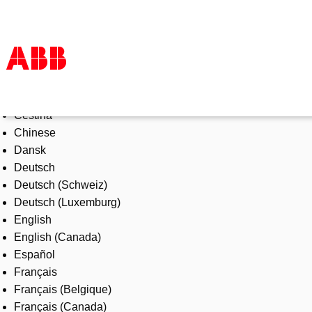
Select Language
Products & Solutions
Čeština
Industries
Chinese
Services
Dansk
About us
Deutsch
Where to buy
Deutsch (Schweiz)
Contact us
Deutsch (Luxemburg)
Careers
English
English (Canada)
Español
Français
Français (Belgique)
Français (Canada)