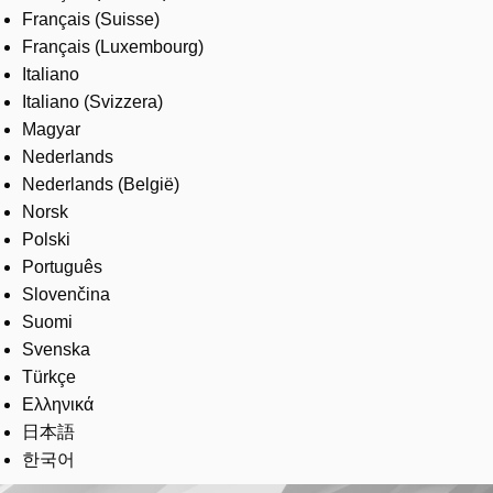
Français (Suisse)
Français (Luxembourg)
Italiano
Italiano (Svizzera)
Magyar
Nederlands
Nederlands (België)
Norsk
Polski
Português
Slovenčina
Suomi
Svenska
Türkçe
Ελληνικά
日本語
한국어