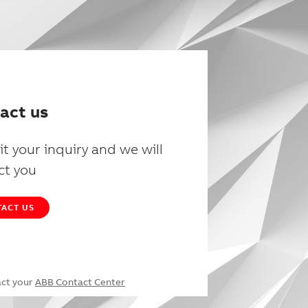
act us
t your inquiry and we will
ct you
ACT US
act your
ABB Contact Center