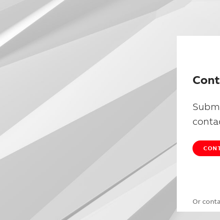
Cont
Submi
conta
CONT
Or cont