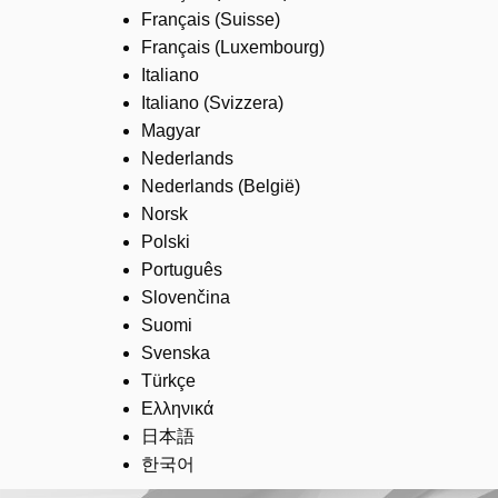
Français (Suisse)
Français (Luxembourg)
Italiano
Italiano (Svizzera)
Magyar
Nederlands
Nederlands (België)
Norsk
Polski
Português
Slovenčina
Suomi
Svenska
Türkçe
Ελληνικά
日本語
한국어