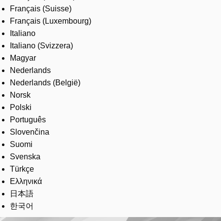
Français (Suisse)
Français (Luxembourg)
Italiano
Italiano (Svizzera)
Magyar
Nederlands
Nederlands (België)
Norsk
Polski
Português
Slovenčina
Suomi
Svenska
Türkçe
Ελληνικά
日本語
한국어