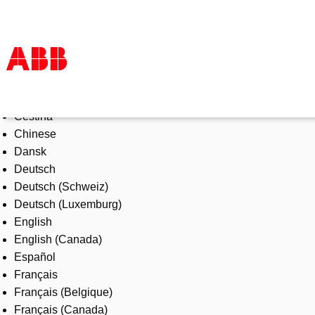
Select Language
Products & Solutions
Čeština
Industries
Chinese
Services
Dansk
About us
Deutsch
Where to buy
Deutsch (Schweiz)
Contact us
Deutsch (Luxemburg)
Careers
English
English (Canada)
Español
Français
Français (Belgique)
Français (Canada)