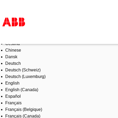
Select Language
Products & Solutions
Čeština
Industries
Chinese
Services
Dansk
About us
Deutsch
Where to buy
Deutsch (Schweiz)
Contact us
Deutsch (Luxemburg)
Careers
English
English (Canada)
Español
Français
Français (Belgique)
Français (Canada)