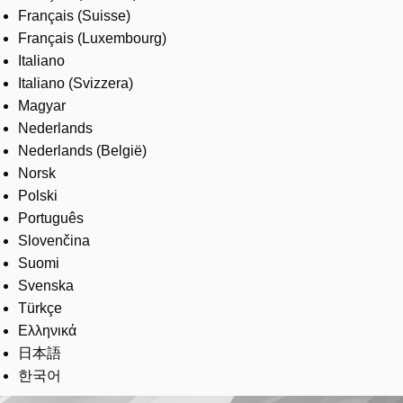
Français (Suisse)
Français (Luxembourg)
Italiano
Italiano (Svizzera)
Magyar
Nederlands
Nederlands (België)
Norsk
Polski
Português
Slovenčina
Suomi
Svenska
Türkçe
Ελληνικά
日本語
한국어