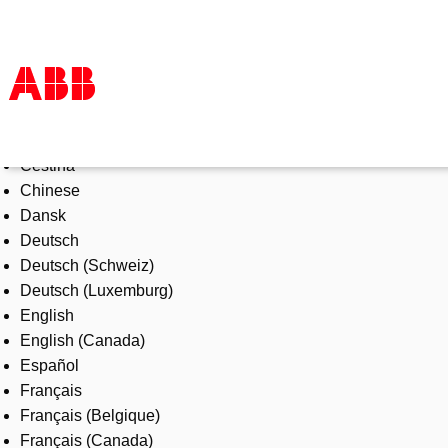
Select Language
Products & Solutions
Čeština
Industries
Chinese
Services
Dansk
About us
Deutsch
Where to buy
Deutsch (Schweiz)
Contact us
Deutsch (Luxemburg)
Careers
English
English (Canada)
Español
Français
Français (Belgique)
Français (Canada)