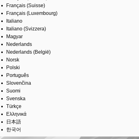
Français (Suisse)
Français (Luxembourg)
Italiano
Italiano (Svizzera)
Magyar
Nederlands
Nederlands (België)
Norsk
Polski
Português
Slovenčina
Suomi
Svenska
Türkçe
Ελληνικά
日本語
한국어