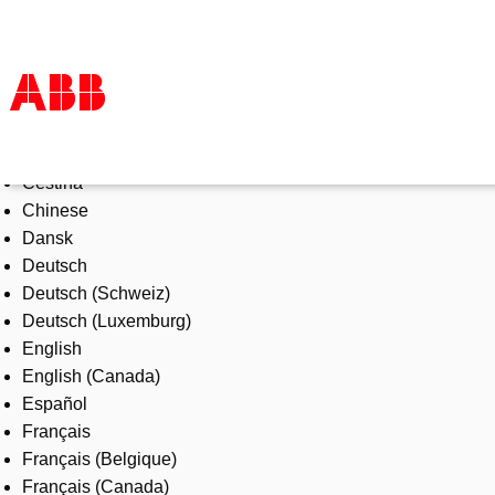
Select Language
Products & Solutions
Čeština
Industries
Chinese
Services
Dansk
About us
Deutsch
Where to buy
Deutsch (Schweiz)
Contact us
Deutsch (Luxemburg)
Careers
English
English (Canada)
Español
Français
Français (Belgique)
Français (Canada)