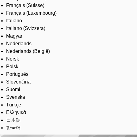
Français (Suisse)
Français (Luxembourg)
Italiano
Italiano (Svizzera)
Magyar
Nederlands
Nederlands (België)
Norsk
Polski
Português
Slovenčina
Suomi
Svenska
Türkçe
Ελληνικά
日本語
한국어