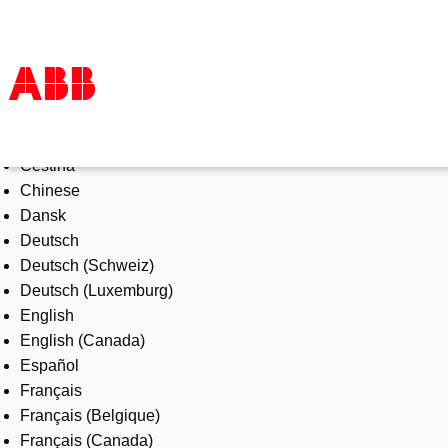
Select Language
Products & Solutions
Čeština
Industries
Chinese
Services
Dansk
About us
Deutsch
Where to buy
Deutsch (Schweiz)
Contact us
Deutsch (Luxemburg)
Careers
English
English (Canada)
Español
Français
Français (Belgique)
Français (Canada)