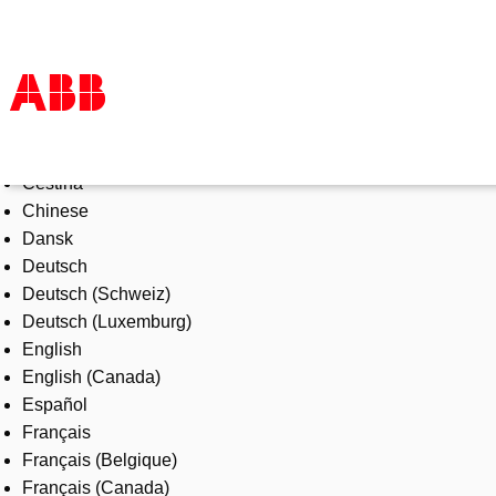
Select Language
Products & Solutions
Čeština
Industries
Chinese
Services
Dansk
About us
Deutsch
Where to buy
Deutsch (Schweiz)
Contact us
Deutsch (Luxemburg)
Careers
English
English (Canada)
Español
Français
Français (Belgique)
Français (Canada)