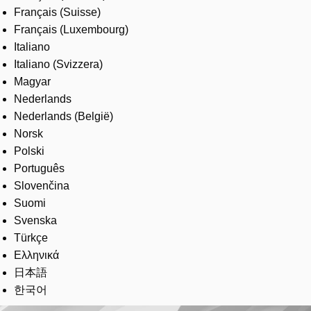
Français (Suisse)
Français (Luxembourg)
Italiano
Italiano (Svizzera)
Magyar
Nederlands
Nederlands (België)
Norsk
Polski
Português
Slovenčina
Suomi
Svenska
Türkçe
Ελληνικά
日本語
한국어