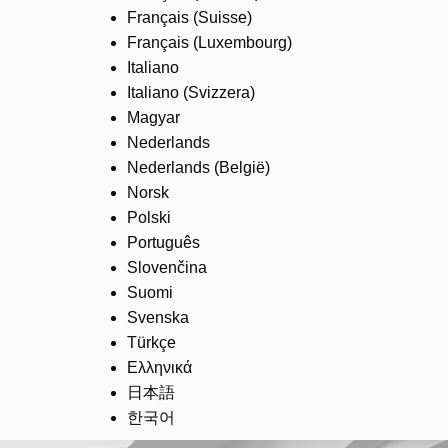
Français (Suisse)
Français (Luxembourg)
Italiano
Italiano (Svizzera)
Magyar
Nederlands
Nederlands (België)
Norsk
Polski
Português
Slovenčina
Suomi
Svenska
Türkçe
Ελληνικά
日本語
한국어