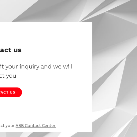
act us
t your inquiry and we will
ct you
ACT US
act your
ABB Contact Center