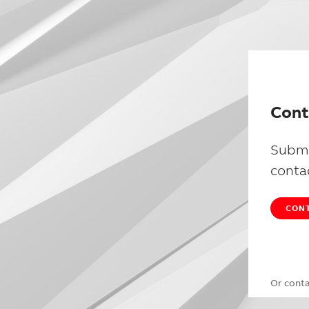
Cont
Submi
conta
CONT
Or cont