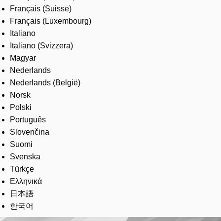
Français (Suisse)
Français (Luxembourg)
Italiano
Italiano (Svizzera)
Magyar
Nederlands
Nederlands (België)
Norsk
Polski
Português
Slovenčina
Suomi
Svenska
Türkçe
Ελληνικά
日本語
한국어