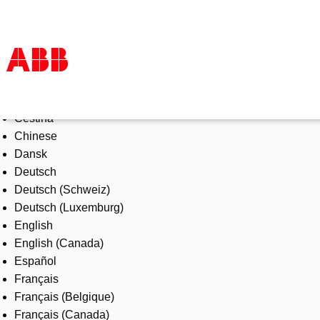
Select Language
Products & Solutions
Čeština
Industries
Chinese
Services
Dansk
About us
Deutsch
Where to buy
Deutsch (Schweiz)
Contact us
Deutsch (Luxemburg)
Careers
English
English (Canada)
Español
Français
Français (Belgique)
Français (Canada)