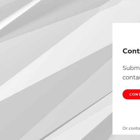
Cont
Submi
conta
CONT
Or cont