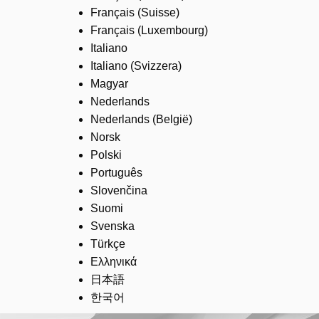
Français (Suisse)
Français (Luxembourg)
Italiano
Italiano (Svizzera)
Magyar
Nederlands
Nederlands (België)
Norsk
Polski
Português
Slovenčina
Suomi
Svenska
Türkçe
Ελληνικά
日本語
한국어