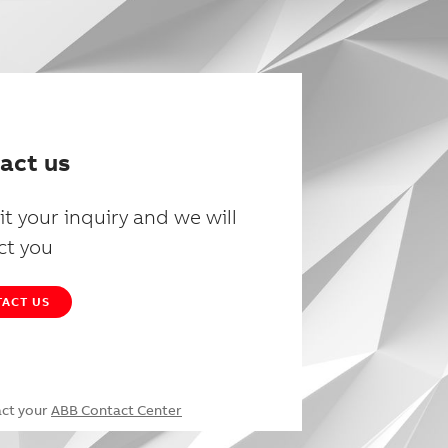
act us
t your inquiry and we will
ct you
ACT US
act your
ABB Contact Center