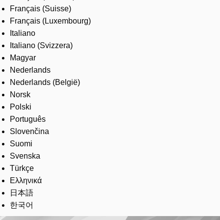
Français (Suisse)
Français (Luxembourg)
Italiano
Italiano (Svizzera)
Magyar
Nederlands
Nederlands (België)
Norsk
Polski
Português
Slovenčina
Suomi
Svenska
Türkçe
Ελληνικά
日本語
한국어