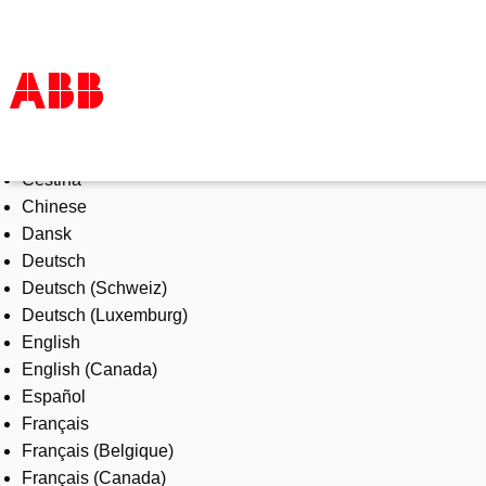
Select Language
Products & Solutions
Čeština
Industries
Chinese
Services
Dansk
About us
Deutsch
Where to buy
Deutsch (Schweiz)
Contact us
Deutsch (Luxemburg)
Careers
English
English (Canada)
Español
Français
Français (Belgique)
Français (Canada)